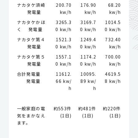
ナカタケ須崎
200.70
176.90
68.20
発電量
kw/h
kw/h
kw/h
ナカタケかほ
3265.3
3169.7
1014.5
く 発電量
0 kw/h
0 kw/h
0 kw/h
ナカタケ第４
1521.3
1249.4
732.40
発電量
0 kw/h
0 kw/h
kw/h
ナカタケ第５
1557.1
1174.2
700.00
発電量
0 kw/h
0 kw/h
kw/h
合計発電量
11612.
10095.
4619.5
発電量
66 kw/
89 kw/
8 kw/h
h
h
一般家庭の電
約553件
約481件
約220件
気をまかなえ
(1日)
(1日)
(1日)
ます。