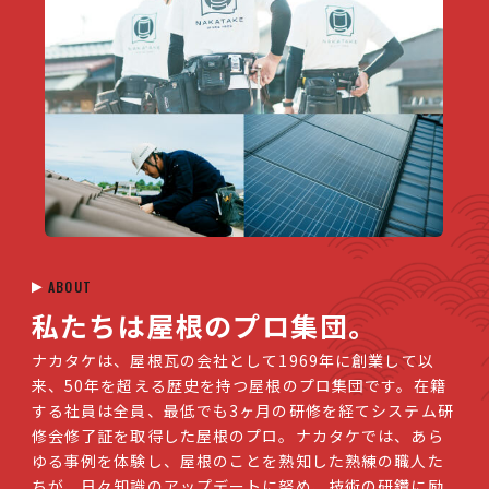
ABOUT
私たちは屋根の
プロ集団
。
ナカタケは、屋根瓦の会社として1969年に創業して以
来、50年を超える歴史を持つ屋根のプロ集団です。在籍
する社員は全員、最低でも3ヶ月の研修を経てシステム研
修会修了証を取得した屋根のプロ。ナカタケでは、あら
ゆる事例を体験し、屋根のことを熟知した熟練の職人た
ちが、日々知識のアップデートに努め、技術の研鑽に励