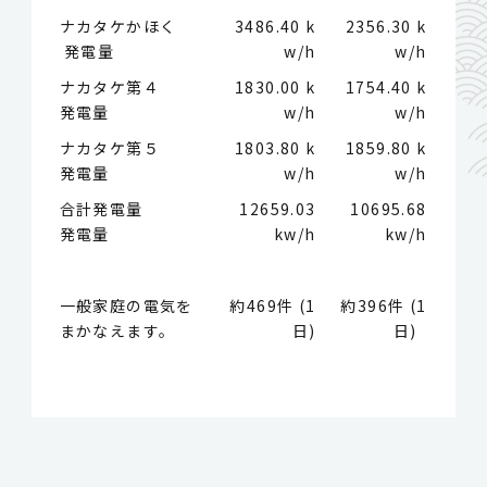
ナカタケかほく
3486.40 k
2356.30 k
発電量
w/h
w/h
ナカタケ第４
1830.00 k
1754.40 k
発電量
w/h
w/h
ナカタケ第５
1803.80 k
1859.80 k
発電量
w/h
w/h
合計発電量
12659.03
10695.68
発電量
kw/h
kw/h
一般家庭の電気を
約469件 (1
約396件 (1
まかなえます。
日)
日)